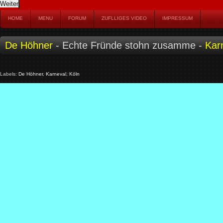
HOME
MENU
FORUM
ZUFLLIGES VIDEO
IMPRESSUM
De Höhner
- Echte Fründe stohn zusamme -
Kar
Labels:
De Höhner
,
Karneval
,
Köln